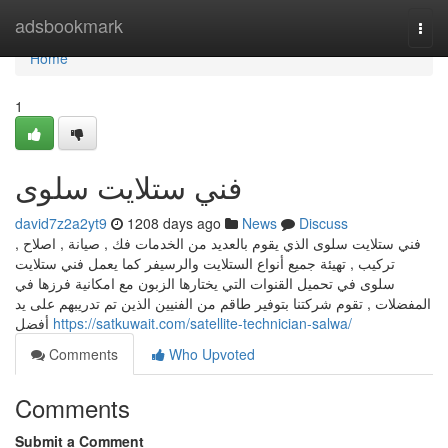
Home
adsbookmark
Togg
navi
Home
1
فني ستلايت سلوى
david7z2a2yt9
1208 days ago
News
Discuss
فني ستلايت سلوى الذي يقوم بالعديد من الخدمات فك , صيانة , اصلاح ,
تركيب , تهيئة جميع أنواع الستلايت والرسيفر كما يعمل فني ستلايت
سلوى في تحميل القنوات التي يختارها الزبون مع امكانية فرزها في
المفضلات , تقوم شركتنا بتوفير طاقم من الفنيين الذين تم تدريبهم على يد
أفضل
https://satkuwait.com/satellite-technician-salwa/
Comments
Who Upvoted
Comments
Submit a Comment