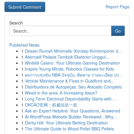
Report Page
Search
Go
Published News
1
Desain Rumah Minimalis: Konsep Kontemporer d...
1
Alternatif Pelapis Tembok Eksterior Unggul...
1
Win666 Casino: Your Ultimate Gaming Destination
1
Inspire Young Minds: Robotics Classes for Kids
1
ผลการแข่งขัน NBA ปัจจุบัน: ติดตาม รายละเอียด ปร...
1
Vehicle Maintenance & Fixes in Guildford and...
1
Distribuidora de Autopeças: Seu Atacado Completo
1
Weed in the area: A Increasing Issue?
1
Long Term Electrical Dependability Starts with ...
1
OKCAO官网：权威信息一览
1
Ask an Expert Helpline: Your Questions, Answered
1
AI WordPress Website Builder Reviewed : Why...
1
Derby168: Your Ultimate Betting Destination
1
The Ultimate Guide to Wood Pellet BBQ Pellets