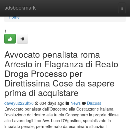
Home
adsbookmark
Togg
navi
Home
1
Avvocato penalista roma
Arresto in Flagranza di Reato
Droga Processo per
Direttissima Cose da sapere
prima di acquistare
daveyu222uhx0
634 days ago
News
Discuss
L’avvocato penalista dall’Ottocento alla Costituzione Italiana:
l’evoluzione del destro alla tutela Consegnare la propria difesa
allo Lavoro legittimo Avv. Luca D’Agostino, specializzato in
impalato penale, permette nato da esaminare situazioni