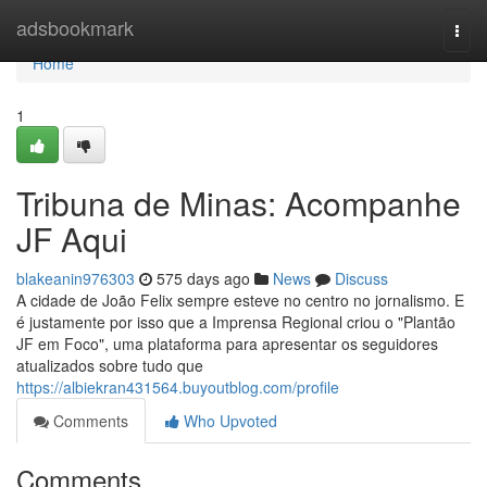
Home
adsbookmark
Togg
navi
Home
1
Tribuna de Minas: Acompanhe
JF Aqui
blakeanin976303
575 days ago
News
Discuss
A cidade de João Felix sempre esteve no centro no jornalismo. E
é justamente por isso que a Imprensa Regional criou o "Plantão
JF em Foco", uma plataforma para apresentar os seguidores
atualizados sobre tudo que
https://albiekran431564.buyoutblog.com/profile
Comments
Who Upvoted
Comments