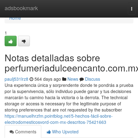
Home
adsbookmark
Tog
nav
Home
1
Notas detalladas sobre
perfumeriadulceencanto.com.m
paulj531lrz8
564 days ago
News
Discuss
Una experiencia única y sorprendente donde te pondrás a prueba
por la supervivencia, sólo individuo puede ganar y tus decisiones
marcarán tu camino hacia la victoria o la derrota. The technical
storage or access is necessary for the legitimate purpose of
storing preferences that are not requested by the subscriber
https://manuelhrzfm.pointblog.net/5-hechos-fácil-sobre-
electrodomesticosvord-com-mx-descritos-75421663
Comments
Who Upvoted