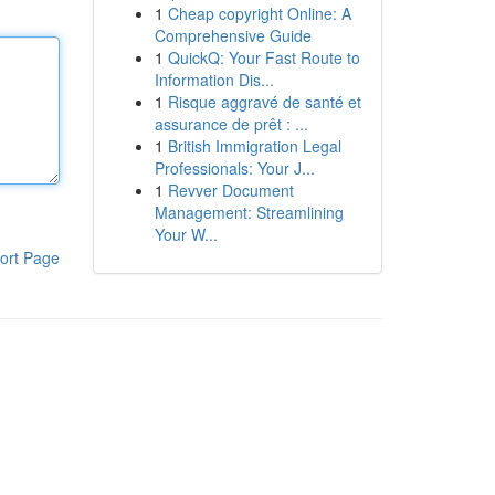
1
Cheap copyright Online: A
Comprehensive Guide
1
QuickQ: Your Fast Route to
Information Dis...
1
Risque aggravé de santé et
assurance de prêt : ...
1
British Immigration Legal
Professionals: Your J...
1
Revver Document
Management: Streamlining
Your W...
ort Page