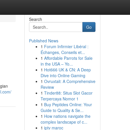
Search
Go
Published News
1
Forum Infirmier Libéral :
Échanges, Conseils et...
1
Affordable Parrots for Sale
in the USA – Yo...
1
Hot666 UK & CN: A Deep
Dive into Online Gaming
1
Ovruxtali: A Comprehensive
gian
Review
ol.com/
1
Tinder88: Situs Slot Gacor
Terpercaya Nomor 1
1
Buy Peptides Online: Your
Guide to Quality & Se...
1
How nations navigate the
complex landscape of c...
1
iptv maroc