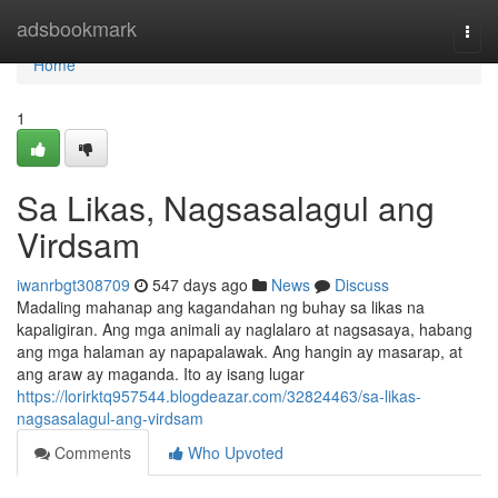
Home
adsbookmark
Togg
navi
Home
1
Sa Likas, Nagsasalagul ang
Virdsam
iwanrbgt308709
547 days ago
News
Discuss
Madaling mahanap ang kagandahan ng buhay sa likas na
kapaligiran. Ang mga animali ay naglalaro at nagsasaya, habang
ang mga halaman ay napapalawak. Ang hangin ay masarap, at
ang araw ay maganda. Ito ay isang lugar
https://lorirktq957544.blogdeazar.com/32824463/sa-likas-
nagsasalagul-ang-virdsam
Comments
Who Upvoted