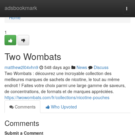
Home
adsbookmark
Togg
navi
Home
1
Two Wombats
matthew2l04vhn9
548 days ago
News
Discuss
Two Wombats : découvrez une incroyable collection des
meilleures marques de sachets de nicotine, le tout au même
endroit ! Faites votre choix parmi une large gamme de saveurs,
de concentrations, de formats et de marques appréciées.
https://twowombats.com/fr/collections/nicotine-pouches
Comments
Who Upvoted
Comments
Submit a Comment