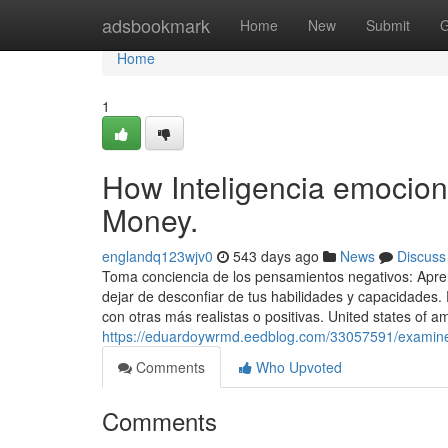
Home
adsbookmark
Home
New
Submit
G
Home
1
How Inteligencia emocion
Money.
englandq123wjv0
543 days ago
News
Discuss
Toma conciencia de los pensamientos negativos: Apren
dejar de desconfiar de tus habilidades y capacidades. 
con otras más realistas o positivas. United states of a
https://eduardoywrmd.eedblog.com/33057591/examine-
Comments
Who Upvoted
Comments