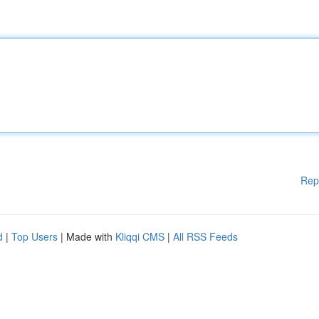
Rep
d
|
Top Users
| Made with
Kliqqi CMS
|
All RSS Feeds