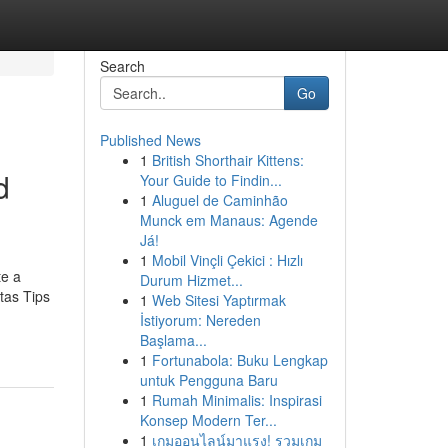
Search
Go
Published News
1
British Shorthair Kittens:
d
Your Guide to Findin...
1
Aluguel de Caminhão
Munck em Manaus: Agende
Já!
1
Mobil Vinçli Çekici : Hızlı
te a
Durum Hizmet...
tas Tips
1
Web Sitesi Yaptırmak
İstiyorum: Nereden
Başlama...
1
Fortunabola: Buku Lengkap
untuk Pengguna Baru
1
Rumah Minimalis: Inspirasi
Konsep Modern Ter...
1
เกมออนไลน์มาแรง! รวมเกม