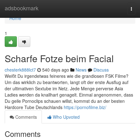
Home
adsbookmark
Togg
navi
Home
1
Scharfe Fotze beim Facial
chesterk888lct7
540 days ago
News
Discuss
Weißt Du irgendetwas feineres wie die grandiosen FSK Filme?
Um das wirklich zu beantworten, langt oft der erste Ausflug auf
der ultimativen Sextube im Netz. Jede Menge perverse Asia
Ladies werden da knallhart genagelt. Einmal angenommen, dass
Du geile Pornoclips schauen willst, kommst du an der besten
Hardcore Tube Deutschlands
https://pornofilme.biz/
Comments
Who Upvoted
Comments