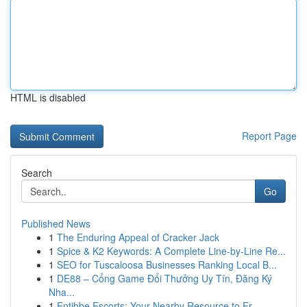
HTML is disabled
Report Page
Search
Go
Published News
1
The Enduring Appeal of Cracker Jack
1
Spice & K2 Keywords: A Complete Line-by-Line Re...
1
SEO for Tuscaloosa Businesses Ranking Local B...
1
DE88 – Cổng Game Đổi Thưởng Uy Tín, Đăng Ký
Nha...
1
Entibbe Escorts: Your Nearby Resource to Fr...