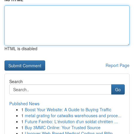
HTML is disabled
Report Page
Search
Go
Published News
1
Boost Your Website: A Guide to Buying Traffic
1
metal grating for catwalks warehouses and proce...
1
Future Fambo: L'évolution d'un soldat chrétien ...
1
Buy 3MMC Online: Your Trusted Source
1
Uncover Web-Based Medical Coding and Billin...