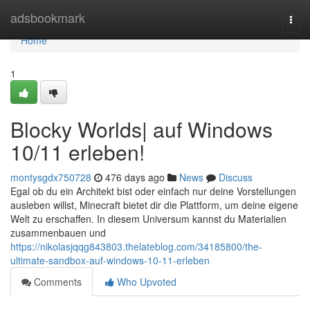
Home
adsbookmark
Togg
navi
Home
1
Blocky Worlds| auf Windows
10/11 erleben!
montysgdx750728
476 days ago
News
Discuss
Egal ob du ein Architekt bist oder einfach nur deine Vorstellungen
ausleben willst, Minecraft bietet dir die Plattform, um deine eigene
Welt zu erschaffen. In diesem Universum kannst du Materialien
zusammenbauen und
https://nikolasjqqg843803.thelateblog.com/34185800/the-
ultimate-sandbox-auf-windows-10-11-erleben
Comments
Who Upvoted