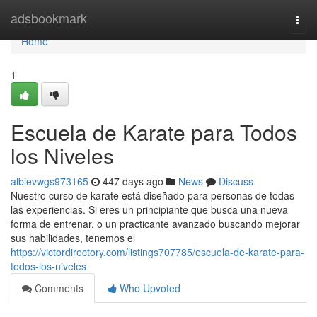
Home
adsbookmark
Togg
navi
Home
1
Escuela de Karate para Todos
los Niveles
albievwgs973165
447 days ago
News
Discuss
Nuestro curso de karate está diseñado para personas de todas
las experiencias. Si eres un principiante que busca una nueva
forma de entrenar, o un practicante avanzado buscando mejorar
sus habilidades, tenemos el
https://victordirectory.com/listings707785/escuela-de-karate-para-
todos-los-niveles
Comments
Who Upvoted