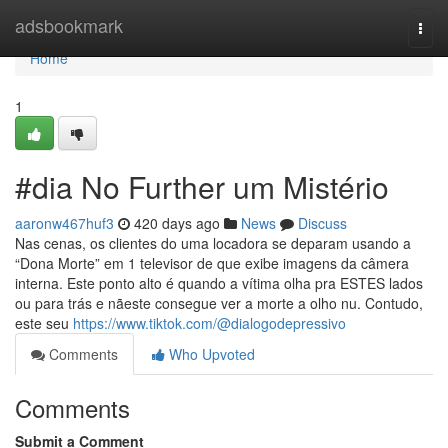
Home
adsbookmark
Togg
navi
Home
1
#dia No Further um Mistério
aaronw467huf3
420 days ago
News
Discuss
Nas cenas, os clientes do uma locadora se deparam usando a
“Dona Morte” em 1 televisor de que exibe imagens da câmera
interna. Este ponto alto é quando a vítima olha pra ESTES lados
ou para trás e nãeste consegue ver a morte a olho nu. Contudo,
este seu
https://www.tiktok.com/@dialogodepressivo
Comments
Who Upvoted
Comments
Submit a Comment