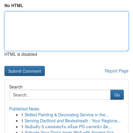
No HTML
HTML is disabled
Report Page
Search
Go
Published News
1
Skilled Painting & Decorating Service in the...
1
Serving Dartford and Bexleyheath : Your Regiona...
1
จัดอันดับ 5 แพลตฟอร์ม สล็อต PG แตกหนัก อัต...
1
Activate Your Dog's Inner Wolf with Ancient Gra...