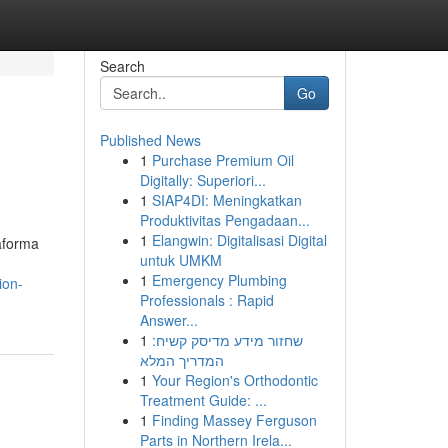
Search
Go
Published News
1
Purchase Premium Oil
Digitally: Superiori...
1
SIAP4DI: Meningkatkan
Produktivitas Pengadaan...
1
Elangwin: Digitalisasi Digital
aforma
untuk UMKM
.
1
Emergency Plumbing
ion-
Professionals : Rapid
Answer...
1
שחזור מידע מדיסק קשיח:
המדריך המלא
1
Your Region's Orthodontic
Treatment Guide: ...
1
Finding Massey Ferguson
Parts in Northern Irela...