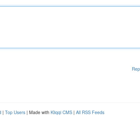
Rep
d
|
Top Users
| Made with
Kliqqi CMS
|
All RSS Feeds