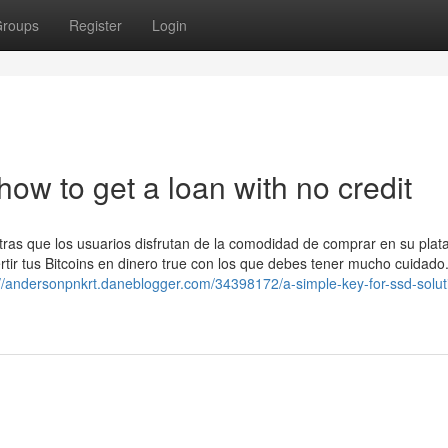
roups
Register
Login
ow to get a loan with no credit​
tras que los usuarios disfrutan de la comodidad de comprar en su plat
ertir tus Bitcoins en dinero true con los que debes tener mucho cuidado
://andersonpnkrt.daneblogger.com/34398172/a-simple-key-for-ssd-solut