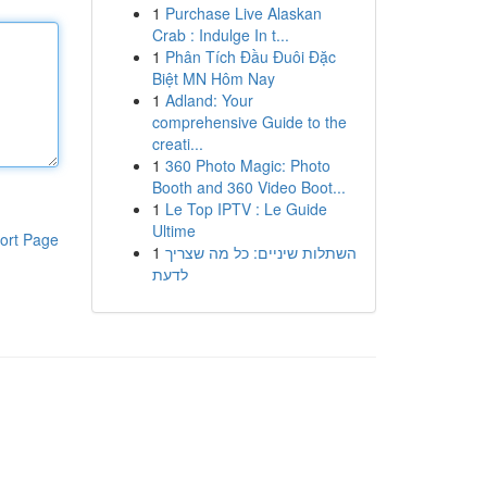
1
Purchase Live Alaskan
Crab : Indulge In t...
1
Phân Tích Đầu Đuôi Đặc
Biệt MN Hôm Nay
1
Adland: Your
comprehensive Guide to the
creati...
1
360 Photo Magic: Photo
Booth and 360 Video Boot...
1
Le Top IPTV : Le Guide
Ultime
ort Page
1
השתלות שיניים: כל מה שצריך
לדעת