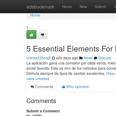
Home
adsbookmark
Home
New
Submit
G
Home
1
5 Essential Elements For h
maries535eaj5
420 days ago
News
Discuss
La aplicación gana una comisión por cada venta, mien
social favorita. Este es otro de los métodos para conv
Disfruta siempre de tipos de cambio excelentes,
https
uses-unveiled
Comments
Who Upvoted
Comments
Submit a Comment