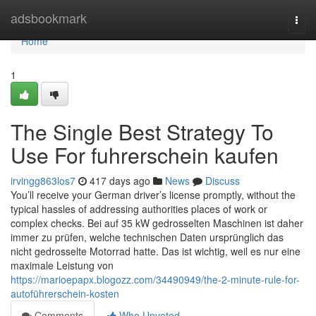
Home
adsbookmark
Togg
navi
Home
1
The Single Best Strategy To
Use For fuhrerschein kaufen
irvingg863los7
417 days ago
News
Discuss
You’ll receive your German driver’s license promptly, without the
typical hassles of addressing authorities places of work or
complex checks. Bei auf 35 kW gedrosselten Maschinen ist daher
immer zu prüfen, welche technischen Daten ursprünglich das
nicht gedrosselte Motorrad hatte. Das ist wichtig, weil es nur eine
maximale Leistung von
https://marioepapx.blogozz.com/34490949/the-2-minute-rule-for-
autoführerschein-kosten
Comments
Who Upvoted