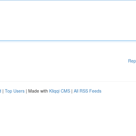
Rep
d
|
Top Users
| Made with
Kliqqi CMS
|
All RSS Feeds