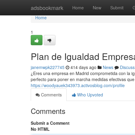
Home
adsbookmark
Home
New
Submit
G
Home
1
Plan de Igualdad Empres
janemwpk227745
414 days ago
News
Discuss
¿Eres una empresa en Madrid comprometida con la igu
perfecto para poner en marcha medidas efectivas que 
https://woodyauek343973.activosblog.com/profile
Comments
Who Upvoted
Comments
Submit a Comment
No HTML