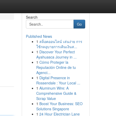
Search
Go
Published News
1
สล็อตออนไลน์ เล่นง่าย การ
ใช้กลอุบายการเดินเงินส...
1
Discover Your Perfect
Ayahuasca Journey in ...
1
Cómo Proteger la
Reputación Online de tu
Agenci...
1
Digital Presence in
Rossendale : Your Local ...
1
Aluminum Wire: A
Comprehensive Guide &
Scrap Value
1
Boost Your Business: SEO
Solutions Singapore
1
24 Hour Electrician Lane