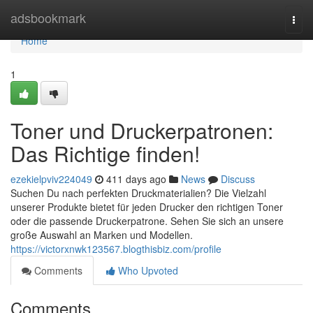
Home
adsbookmark
Togg
navi
Home
1
Toner und Druckerpatronen:
Das Richtige finden!
ezekielpviv224049
411 days ago
News
Discuss
Suchen Du nach perfekten Druckmaterialien? Die Vielzahl
unserer Produkte bietet für jeden Drucker den richtigen Toner
oder die passende Druckerpatrone. Sehen Sie sich an unsere
große Auswahl an Marken und Modellen.
https://victorxnwk123567.blogthisbiz.com/profile
Comments
Who Upvoted
Comments