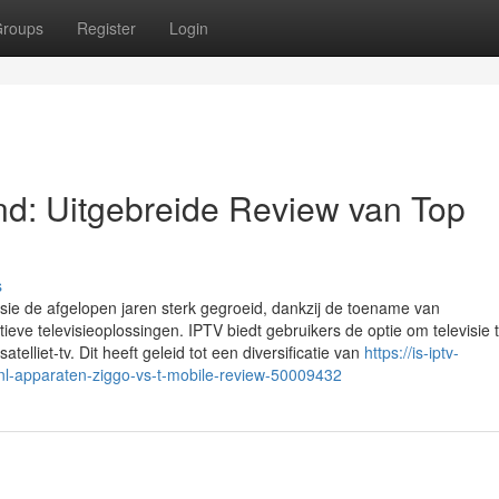
roups
Register
Login
nd: Uitgebreide Review van Top
s
visie de afgelopen jaren sterk gegroeid, dankzij de toename van
eve televisieoplossingen. IPTV biedt gebruikers de optie om televisie 
atelliet-tv. Dit heeft geleid tot een diversificatie van
https://is-iptv-
-nl-apparaten-ziggo-vs-t-mobile-review-50009432