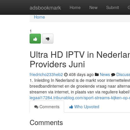
Home
adsbookmark
Home
New
Submit
G
Home
1
Ultra HD IPTV in Nederla
Providers Juni
friedricho233heb2
408 days ago
News
Discus
1. Inleiding In Nederland is de markt voor internettele
breedbandinternet en de groeiende vraag naar alternati
streamen via internet, in plaats van via reguliere kabel/s
legaal17284.tribunablog.com/sport-streams-kijken-op
Comments
Who Upvoted
Comments