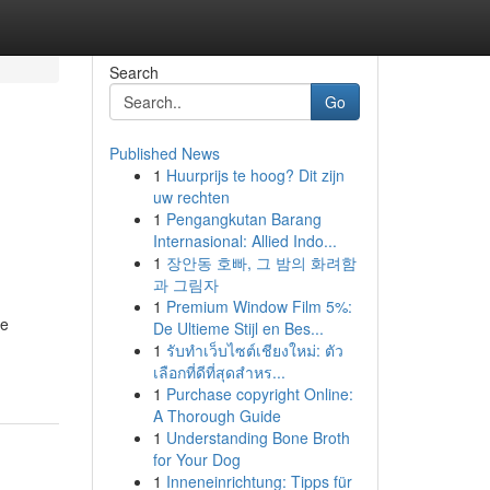
Search
Go
Published News
1
Huurprijs te hoog? Dit zijn
uw rechten
1
Pengangkutan Barang
Internasional: Allied Indo...
1
장안동 호빠, 그 밤의 화려함
과 그림자
1
Premium Window Film 5%:
te
De Ultieme Stijl en Bes...
1
รับทำเว็บไซต์เชียงใหม่: ตัว
เลือกที่ดีที่สุดสำหร...
1
Purchase copyright Online:
A Thorough Guide
1
Understanding Bone Broth
for Your Dog
1
Inneneinrichtung: Tipps für