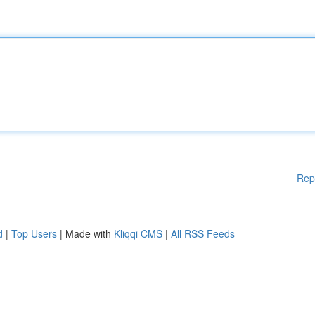
Rep
d
|
Top Users
| Made with
Kliqqi CMS
|
All RSS Feeds