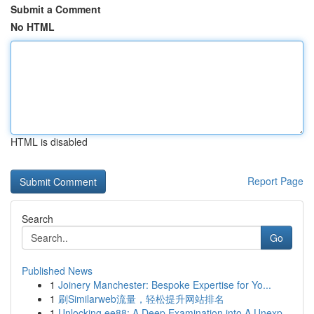
Submit a Comment
No HTML
HTML is disabled
Report Page
Search
Go
Published News
1
Joinery Manchester: Bespoke Expertise for Yo...
1
刷Similarweb流量，轻松提升网站排名
1
Unlocking ee88: A Deep Examination into A Unexp...