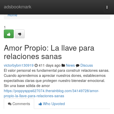
Home
adsbookmark
Togg
navi
Home
1
Amor Propio: La llave para
relaciones sanas
victorbybm130919
411 days ago
News
Discuss
El valor personal es fundamental para construir relaciones sanas.
Cuando aprendemos a apreciar nuestros dones, establecemos
expectativas claras que protegen nuestro bienestar emocional.
Sin una base sólida de amor
https://poppyspps627074.therainblog.com/34149728/amor-
propio-la-llave-para-relaciones-sanas
Comments
Who Upvoted