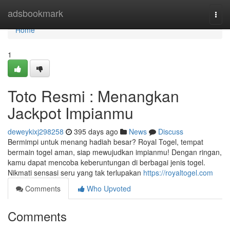
Home
adsbookmark
Togg
navi
Home
1
Toto Resmi : Menangkan
Jackpot Impianmu
deweykixj298258
395 days ago
News
Discuss
Bermimpi untuk menang hadiah besar? Royal Togel, tempat
bermain togel aman, siap mewujudkan impianmu! Dengan ringan,
kamu dapat mencoba keberuntungan di berbagai jenis togel.
Nikmati sensasi seru yang tak terlupakan
https://royaltogel.com
Comments
Who Upvoted
Comments