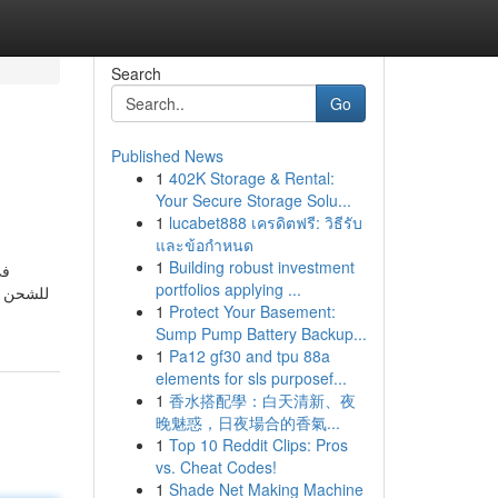
Search
Go
Published News
1
402K Storage & Rental:
Your Secure Storage Solu...
1
lucabet888 เครดิตฟรี: วิธีรับ
และข้อกำหนด
1
Building robust investment
في
portfolios applying ...
1
Protect Your Basement:
Sump Pump Battery Backup...
1
Pa12 gf30 and tpu 88a
elements for sls purposef...
1
香水搭配學：白天清新、夜
晚魅惑，日夜場合的香氣...
1
Top 10 Reddit Clips: Pros
vs. Cheat Codes!
1
Shade Net Making Machine