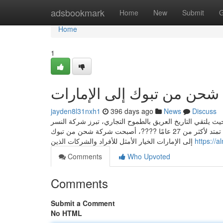
Home
adsbookmark
Home
New
Submit
G
Home
1
شحن من تبوك إلى الإمارات
jayden8l31nxh1
396 days ago
News
Discuss
يث يلتقي التاريخ العريق بالطموح التجاري، تبرز شركة النسر
للشحن الدولي كشريك لوجستي موثوق يربط تبوك بالإمارات بكفاءة ودقة. ???? بخبرة تمتد لأكثر من 27 عامًا ????، أصبحت شركة شحن من تبوك
إلى الإمارات الخيار الأمثل للأفراد والشركات الذين
https://
Comments
Who Upvoted
Comments
Submit a Comment
No HTML