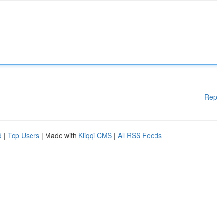
Rep
d
|
Top Users
| Made with
Kliqqi CMS
|
All RSS Feeds