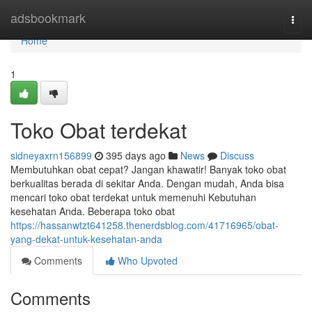
Home
adsbookmark
Togg
navi
Home
1
Toko Obat terdekat
sidneyaxrn156899
395 days ago
News
Discuss
Membutuhkan obat cepat? Jangan khawatir! Banyak toko obat
berkualitas berada di sekitar Anda. Dengan mudah, Anda bisa
mencari toko obat terdekat untuk memenuhi Kebutuhan
kesehatan Anda. Beberapa toko obat
https://hassanwtzt641258.thenerdsblog.com/41716965/obat-
yang-dekat-untuk-kesehatan-anda
Comments
Who Upvoted
Comments