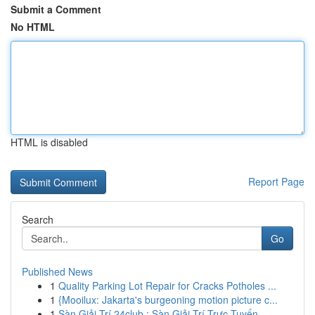
Submit a Comment
No HTML
HTML is disabled
Report Page
Search
Go
Published News
1
Quality Parking Lot Repair for Cracks Potholes ...
1
{Mooilux: Jakarta's burgeoning motion picture c...
1
Sàn Giải Trí 24club : Sàn Giải Trí Trực Tuyến ...