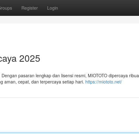
roups
Register
Login
rcaya 2025
5. Dengan pasaran lengkap dan lisensi resmi, MIOTOTO dipercaya ribu
g aman, cepat, dan terpercaya setiap hari.
https://miototo.net/