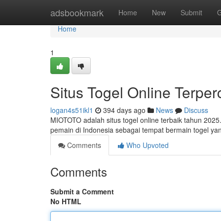
Home
adsbookmark
Home
New
Submit
G
Home
1
Situs Togel Online Terpe
logan4s51ikl1
394 days ago
News
Discuss
MIOTOTO adalah situs togel online terbaik tahun 202
pemain di Indonesia sebagai tempat bermain togel yan
Comments
Who Upvoted
Comments
Submit a Comment
No HTML