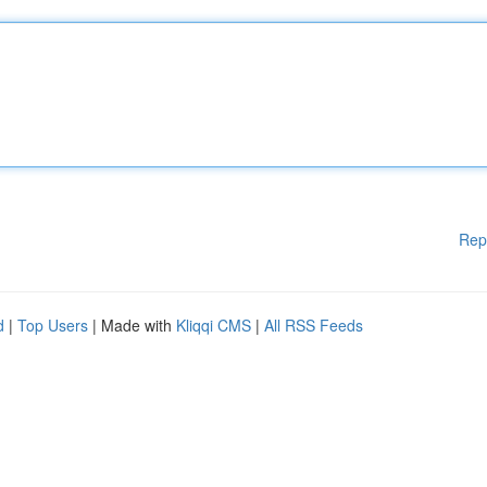
Rep
d
|
Top Users
| Made with
Kliqqi CMS
|
All RSS Feeds