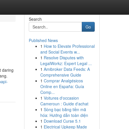
Search
Go
Published News
1
How to Elevate Professional
and Social Events w...
1
Resolve Disputes with
LegalWorkz: Expert Legal ...
1
Amibroker Data Feeds: A
t daring
Comprehensive Guide
ang.
1
Comprar Analgésicos
papi-
Online en España: Guía
Comp...
1
Voitures d'occasion
Cameroun : Guide d'achat
1
Sòng bạc bằng tiền mã
hóa: Hướng dẫn toàn diện
1
Download Curse 5.1
1
Electrical Upkeep Made