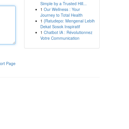
Simple by a Trusted Hill...
1
Our Wellness : Your
Journey to Total Health
1
{Ratudepo: Mengenal Lebih
Dekat Sosok Inspiratif
1
Chatbot IA : Révolutionnez
Votre Communication
ort Page