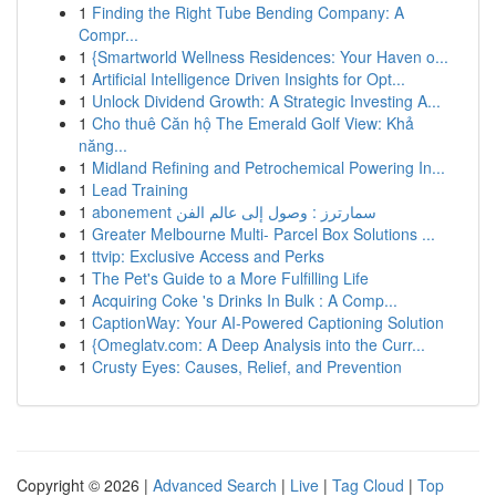
1
Finding the Right Tube Bending Company: A
Compr...
1
{Smartworld Wellness Residences: Your Haven o...
1
Artificial Intelligence Driven Insights for Opt...
1
Unlock Dividend Growth: A Strategic Investing A...
1
Cho thuê Căn hộ The Emerald Golf View: Khả
năng...
1
Midland Refining and Petrochemical Powering In...
1
Lead Training
1
abonement سمارترز : وصول إلى عالم الفن
1
Greater Melbourne Multi- Parcel Box Solutions ...
1
ttvip: Exclusive Access and Perks
1
The Pet's Guide to a More Fulfilling Life
1
Acquiring Coke 's Drinks In Bulk : A Comp...
1
CaptionWay: Your AI-Powered Captioning Solution
1
{Omeglatv.com: A Deep Analysis into the Curr...
1
Crusty Eyes: Causes, Relief, and Prevention
Copyright © 2026 |
Advanced Search
|
Live
|
Tag Cloud
|
Top