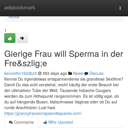
Home
adsbookmark
Togg
navi
Home
1
Gierige Frau will Sperma in der
Fre&szlig;e
kennethn162dbz5
393 days ago
News
Discuss
Kennst Du irgendetwas entspannenderes als grandiose Sexfilme?
Damit Du das echt verstehst, reicht häufig der erste Besuch bei
der ultimativen Tube der Welt. Tausende hübsche Cougars
werden da zum Höhepunkt rangenommen. Es ist völlig egal, ob
du auf hängende Busen, klatschnasse Vaginas oder ob Du auf
runde Arschfotzen Lust hast.
https://grannytracescrapsandsquares.com/
Comments
Who Upvoted