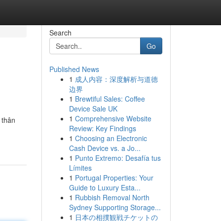
Search
Go
Published News
1
成人内容：深度解析与道德
边界
1
Brewtiful Sales: Coffee
Device Sale UK
1
Comprehensive Website
 thân
Review: Key Findings
1
Choosing an Electronic
Cash Device vs. a Jo...
1
Punto Extremo: Desafía tus
Límites
1
Portugal Properties: Your
Guide to Luxury Esta...
1
Rubbish Removal North
Sydney Supporting Storage...
1
日本の相撲観戦チケットの