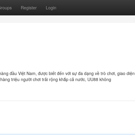
roups
Register
Login
àng đầu Việt Nam, được biết đến với sự đa dạng về trò chơi, giao diện
 hàng triệu người chơi trải rộng khắp cả nước, UU88 không