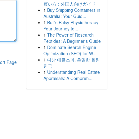
買い方：外国人向けガイド
1
Buy Shipping Containers in
Australia: Your Guid...
1
Bell's Palsy Physiotherapy:
Your Journey to...
1
The Power of Research
Peptides: A Beginner's Guide
1
Dominate Search Engine
Optimization (SEO) for W...
1
다낭 애플스파, 은밀한 힐링
ort Page
천국
1
Understanding Real Estate
Appraisals: A Compreh...