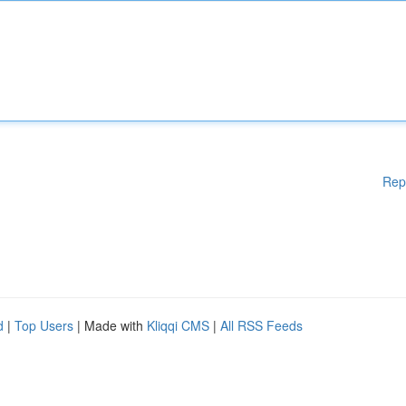
Rep
d
|
Top Users
| Made with
Kliqqi CMS
|
All RSS Feeds