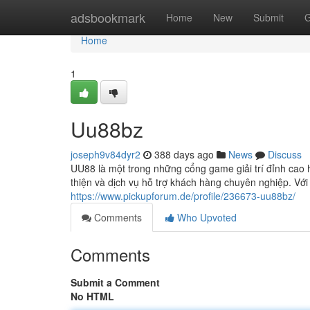
Home
adsbookmark
Home
New
Submit
G
Home
1
Uu88bz
joseph9v84dyr2
388 days ago
News
Discuss
UU88 là một trong những cổng game giải trí đỉnh cao h
thiện và dịch vụ hỗ trợ khách hàng chuyên nghiệp. Với
https://www.pickupforum.de/profile/236673-uu88bz/
Comments
Who Upvoted
Comments
Submit a Comment
No HTML