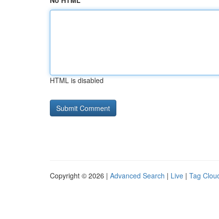
No HTML
HTML is disabled
Copyright © 2026 |
Advanced Search
|
Live
|
Tag Clou