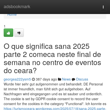
Home
adsbookmark
Togg
navi
Home
1
O que significa sana 2025
parte 2 comeca neste final de
semana no centro de eventos
do ceara?
georgea222ysm5
387 days ago
News
Discuss
Wurde hier sehr gut aufgenommen und behandelt. DE Personal
ist immer freundlich, man fühlt sich gut aufgehoben. Auf
Nachfragen wird eingegangen und es ist sauber und ordentlich.
The cookie is set by GDPR cookie consent to record the user
consent for the cookies in the category "Functional". Ich konnte es
https://turismoceara.wordpress.com/2025/07/18/sana-2025-parte-