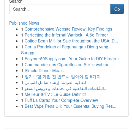
Search
Go
Published News
1
Comprehensive Website Review: Key Findings
1
Perfecting the Infernal Warlock : A 5e Primer
1
Coffee Bean Mill for Sale throughout the USA: D...
1
Cerita Pondokan di Pegunungan Dieng yang
Sunggu...
1
Polymer80Supply.com: Your Guide to DIY Firearm ...
1
Commander des Cigarettes en Sur le web au ...
1
Simple Dinner Meals
1
정기보험 가입 전 반드시 알아야 할 5가지
1
اتفاقية الصيانة: إرشاد شامل للمباني
1
الشّاشات التفاعلية في تجمعات و دروس السعو...
1
Meilleur IPTV : Le Guide Définitif
1
Puff La Carts: Your Complete Overview
1
Best Vape Pens UK: Your Essential Buying Res...