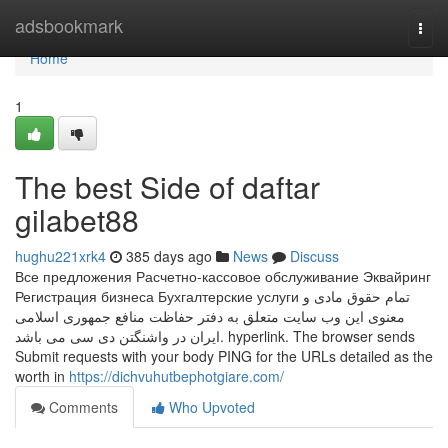
Home
adsbookmark
Togg
navi
Home
1
The best Side of daftar
gilabet88
hughu221xrk4
385 days ago
News
Discuss
Все предложения Расчетно-кассовое обслуживание Эквайринг
Регистрация бизнеса Бухгалтерские услуги تمام حقوق مادی و
معنوی این وب سایت متعلق به دفتر حفاظت منافع جمهوری اسلامی
ایران در واشنگتن دی سی می باشد. hyperlink. The browser sends
Submit requests with your body PING for the URLs detailed as the
worth in
https://dichvuhutbephotgiare.com/
Comments
Who Upvoted