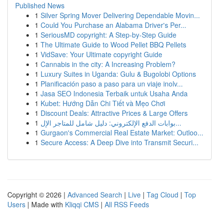
Published News
1
Silver Spring Mover Delivering Dependable Movin...
1
Could You Purchase an Alabama Driver's Per...
1
SeriousMD copyright: A Step-by-Step Guide
1
The Ultimate Guide to Wood Pellet BBQ Pellets
1
VidSave: Your Ultimate copyright Guide
1
Cannabis in the city: A Increasing Problem?
1
Luxury Suites in Uganda: Gulu & Bugolobi Options
1
Planificación paso a paso para un viaje inolv...
1
Jasa SEO Indonesia Terbaik untuk Usaha Anda
1
Kubet: Hướng Dẫn Chi Tiết và Mẹo Chơi
1
Discount Deals: Attractive Prices & Large Offers
1
بوابات الدفع الإلكتروني: دليل شامل للمتاجر الإل...
1
Gurgaon's Commercial Real Estate Market: Outloo...
1
Secure Access: A Deep Dive into Transmit Securi...
Copyright © 2026 |
Advanced Search
|
Live
|
Tag Cloud
|
Top
Users
| Made with
Kliqqi CMS
|
All RSS Feeds