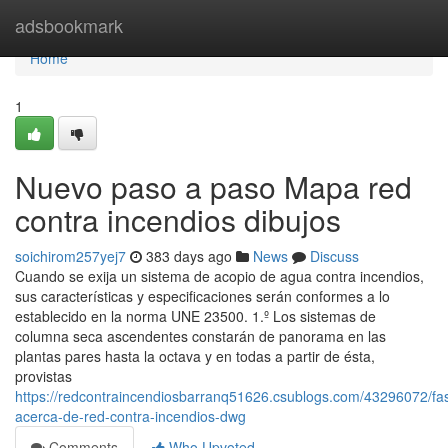
Home
adsbookmark
Home
1
Nuevo paso a paso Mapa red
contra incendios dibujos
soichirom257yej7
383 days ago
News
Discuss
Cuando se exija un sistema de acopio de agua contra incendios,
sus características y especificaciones serán conformes a lo
establecido en la norma UNE 23500. 1.º Los sistemas de
columna seca ascendentes constarán de panorama en las
plantas pares hasta la octava y en todas a partir de ésta,
provistas
https://redcontraincendiosbarranq51626.csublogs.com/43296072/fas
acerca-de-red-contra-incendios-dwg
Comments
Who Upvoted