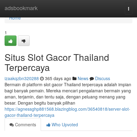
Home
adsbookmark
Togg
navi
Home
1
Situs Slot Gacor Thailand
Terpercaya
izaakqzbn320288
365 days ago
News
Discuss
Bermain di platform slot gacor Thailand terpercaya adalah impian
bagi banyak pemain. Mereka mencari pengalaman bermain yang
aman, terjamin, dan tentu saja, dengan peluang menang yang
besar. Dengan begitu banyak pilihan
https://agnessghp881568.blazingblog.com/36540818/server-slot-
gacor-thailand-terpercaya
Comments
Who Upvoted