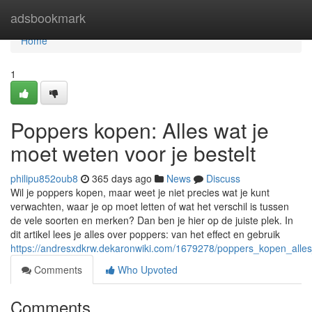
Home
adsbookmark
Home
1
Poppers kopen: Alles wat je
moet weten voor je bestelt
philipu852oub8
365 days ago
News
Discuss
Wil je poppers kopen, maar weet je niet precies wat je kunt
verwachten, waar je op moet letten of wat het verschil is tussen
de vele soorten en merken? Dan ben je hier op de juiste plek. In
dit artikel lees je alles over poppers: van het effect en gebruik
https://andresxdkrw.dekaronwiki.com/1679278/poppers_kopen_alle
Comments
Who Upvoted
Comments