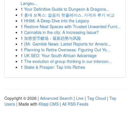
Langsu...
1
Your Definitive Guide to Dungeon & Dragons...
1
홍대 보톡스: 젊음의 핫플레이스, 가격과 후기 비교
1
HH88: A Deep Dive into the Legacy
1
Restore Neat Spaces with Trusted Unwanted Furni...
1
Cannabis in the city: A Increasing Issue?
1
加密货币赌场：最新趋势与风险
1
{Mr. Gamble News: Latest Reports for Americ...
1
Planning to Retire Overseas: Figuring Out Yo...
1
UK SEO: Your South African Advantage
1
The evolution of group thinking in our intercon...
1
Stake & Prosper: Tap Into Riches
Copyright © 2026 |
Advanced Search
|
Live
|
Tag Cloud
|
Top
Users
| Made with
Kliqqi CMS
|
All RSS Feeds