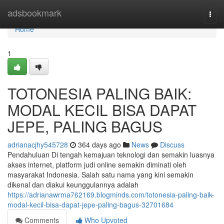
Home
adsbookmark
Togg
navi
Home
1
TOTONESIA PALING BAIK:
MODAL KECIL BISA DAPAT
JEPE, PALING BAGUS
adrianacjhy545728
364 days ago
News
Discuss
Pendahuluan Di tengah kemajuan teknologi dan semakin luasnya
akses internet, platform judi online semakin diminati oleh
masyarakat Indonesia. Salah satu nama yang kini semakin
dikenal dan diakui keunggulannya adalah
https://adrianawrma762169.blogminds.com/totonesia-paling-baik-
modal-kecil-bisa-dapat-jepe-paling-bagus-32701684
Comments
Who Upvoted