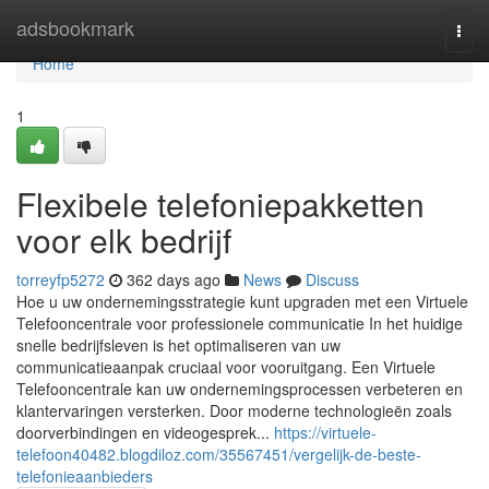
Home
adsbookmark
Togg
navi
Home
1
Flexibele telefoniepakketten
voor elk bedrijf
torreyfp5272
362 days ago
News
Discuss
Hoe u uw ondernemingsstrategie kunt upgraden met een Virtuele
Telefooncentrale voor professionele communicatie In het huidige
snelle bedrijfsleven is het optimaliseren van uw
communicatieaanpak cruciaal voor vooruitgang. Een Virtuele
Telefooncentrale kan uw ondernemingsprocessen verbeteren en
klantervaringen versterken. Door moderne technologieën zoals
doorverbindingen en videogesprek...
https://virtuele-
telefoon40482.blogdiloz.com/35567451/vergelijk-de-beste-
telefonieaanbieders