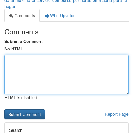
de-al-máximo-el-servicio-doméstico-por-horas-en-madrid-para-tu-
hogar
Comments
Who Upvoted
Comments
Submit a Comment
No HTML
HTML is disabled
Report Page
Search