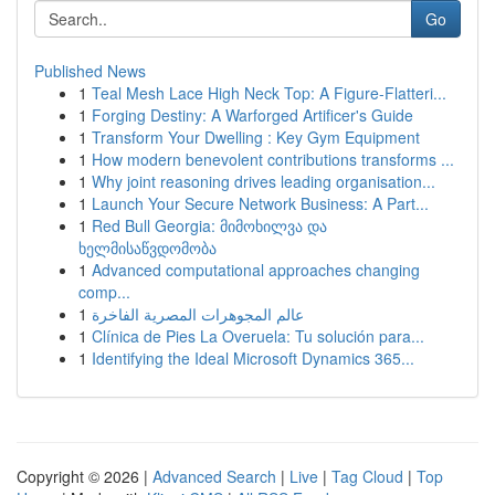
Go
Published News
1
Teal Mesh Lace High Neck Top: A Figure-Flatteri...
1
Forging Destiny: A Warforged Artificer's Guide
1
Transform Your Dwelling : Key Gym Equipment
1
How modern benevolent contributions transforms ...
1
Why joint reasoning drives leading organisation...
1
Launch Your Secure Network Business: A Part...
1
Red Bull Georgia: მიმოხილვა და
ხელმისაწვდომობა
1
Advanced computational approaches changing
comp...
1
عالم المجوهرات المصرية الفاخرة
1
Clínica de Pies La Overuela: Tu solución para...
1
Identifying the Ideal Microsoft Dynamics 365...
Copyright © 2026 |
Advanced Search
|
Live
|
Tag Cloud
|
Top