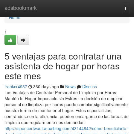
Home
adsbookmark
Togg
navi
Home
1
5 ventajas para contratar una
asistenta de hogar por horas
este mes
frankcr4937
360 days ago
News
Discuss
Las Ventajas de Contratar Personal de Limpieza por Horas:
Mantén tu Hogar Impecable sin Estrés La decisión de emplear
personal de limpieza por horas puede cambiar significativamente
nuestra forma de mantener el hogar. Estos especialistas,
centrándose en la eficiencia, pueden encargarse de las tareas de
limpieza que regularmente nos demandan
https://spencertwuut.atualblog.com/43144842/cómo-beneficiarte-