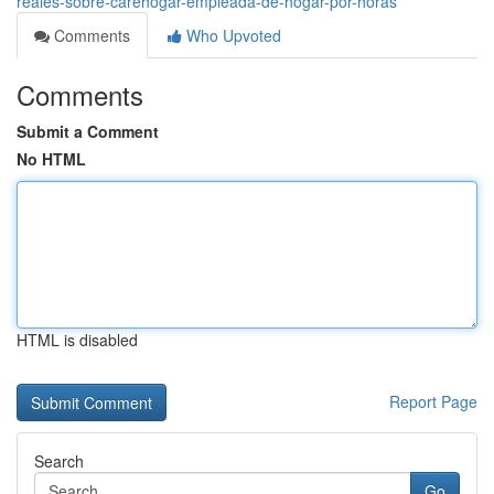
reales-sobre-carehogar-empleada-de-hogar-por-horas
Comments
Who Upvoted
Comments
Submit a Comment
No HTML
HTML is disabled
Report Page
Search
Go