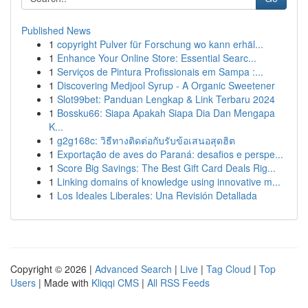
Published News
1
copyright Pulver für Forschung wo kann erhäl...
1
Enhance Your Online Store: Essential Searc...
1
Serviços de Pintura Profissionais em Sampa :...
1
Discovering Medjool Syrup - A Organic Sweetener
1
Slot99bet: Panduan Lengkap & Link Terbaru 2024
1
Bossku66: Siapa Apakah Siapa Dia Dan Mengapa
K...
1
g2g168c: วิธีทางติดต่อกับรับข้อเสนอสุดฮิต
1
Exportação de aves do Paraná: desafios e perspe...
1
Score Big Savings: The Best Gift Card Deals Rig...
1
Linking domains of knowledge using innovative m...
1
Los Ideales Liberales: Una Revisión Detallada
Copyright © 2026 |
Advanced Search
|
Live
|
Tag Cloud
|
Top
Users
| Made with
Kliqqi CMS
|
All RSS Feeds