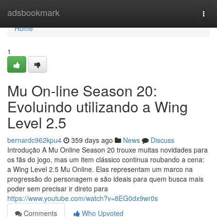
Home
adsbookmark
Togg
navi
Home
1
Mu On-line Season 20:
Evoluindo utilizando a Wing
Level 2.5
bernardc962kpu4
359 days ago
News
Discuss
Introdução A Mu Online Season 20 trouxe muitas novidades para
os fãs do jogo, mas um item clássico continua roubando a cena:
a Wing Level 2.5 Mu Online. Elas representam um marco na
progressão do personagem e são ideais para quem busca mais
poder sem precisar ir direto para
https://www.youtube.com/watch?v=8EG0dx9wr0s
Comments
Who Upvoted