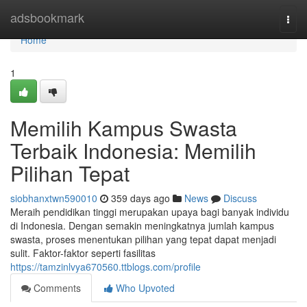
Home
adsbookmark
Togg
navi
Home
1
Memilih Kampus Swasta
Terbaik Indonesia: Memilih
Pilihan Tepat
siobhanxtwn590010
359 days ago
News
Discuss
Meraih pendidikan tinggi merupakan upaya bagi banyak individu
di Indonesia. Dengan semakin meningkatnya jumlah kampus
swasta, proses menentukan pilihan yang tepat dapat menjadi
sulit. Faktor-faktor seperti fasilitas
https://tamzinlvya670560.ttblogs.com/profile
Comments
Who Upvoted