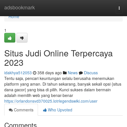
Home
adsbookmark
Togg
navi
Home
1
Situs Judi Online Terpercaya
2023
idakhya512053
358 days ago
News
Discuss
Tentu saja, pencari keuntungan selalu berusaha menemukan
platform yang aman. Di tahun sekarang, banyak sekali opsi {situs
dana gacor{ yang bisa di pilih. Kunci sukses dalam bermain
adalah memilih web yang benar-benar
https://orlandonsvd370025.lotrlegendswiki.com/user
Comments
Who Upvoted
Comments