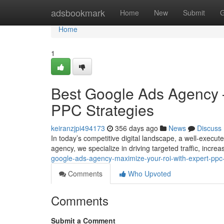
Home
adsbookmark
Home
New
Submit
G
Home
1
Best Google Ads Agency 
PPC Strategies
keiranzjpi494173
356 days ago
News
Discuss
In today’s competitive digital landscape, a well-exec
agency, we specialize in driving targeted traffic, incr
google-ads-agency-maximize-your-roi-with-expert-ppc-
Comments
Who Upvoted
Comments
Submit a Comment