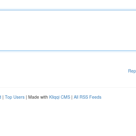
Rep
d
|
Top Users
| Made with
Kliqqi CMS
|
All RSS Feeds