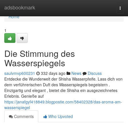
Home
adsbookmark
Togg
navi
Home
1
Die Stimmung des
Wasserspiegels
saulvmvp600231
332 days ago
News
Discuss
Entdecke die Wunderwelt der Shisha Wasserpfeife. Lass dich von
dem verführerischen Duft des Wasserspiegels begeistern .
Einzigartig und elegant , bietet die Shisha ein ausgezeichnetes
Erlebnis. Genieße auf
https://janafgyf418849.blogpostie.com/58402328/das-aroma-am-
wasserspiegel
Comments
Who Upvoted