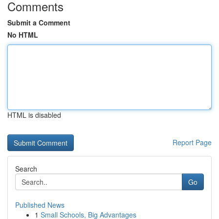
Comments
Submit a Comment
No HTML
HTML is disabled
Report Page
Search
Go
Published News
1
Small Schools, Big Advantages