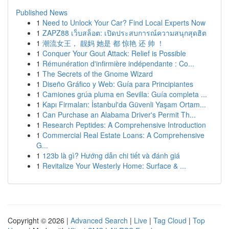
Published News
1
Need to Unlock Your Car? Find Local Experts Now
1
ZAPZ88 เว็บสล็อต: เปิดประสบการณ์ความสนุกสุดฮิต
1
潮流女王， 靓妈 她是 都 惊艳 还 帅 ！
1
Conquer Your Gout Attack: Relief is Possible
1
Rémunération d'infirmière indépendante : Co...
1
The Secrets of the Gnome Wizard
1
Diseño Gráfico y Web: Guía para Principiantes
1
Camiones grúa pluma en Sevilla: Guía completa ...
1
Kapı Firmaları: İstanbul'da Güvenli Yaşam Ortam...
1
Can Purchase an Alabama Driver's Permit Th...
1
Research Peptides: A Comprehensive Introduction
1
Commercial Real Estate Loans: A Comprehensive
G...
1
123b là gì? Hướng dẫn chi tiết và đánh giá
1
Revitalize Your Westerly Home: Surface & ...
Copyright © 2026 |
Advanced Search
|
Live
|
Tag Cloud
|
Top