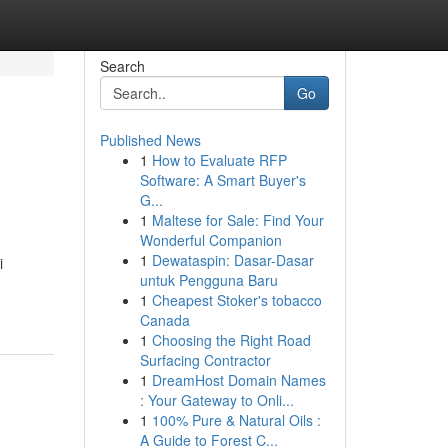
Search
Go
Published News
1
How to Evaluate RFP
Software: A Smart Buyer's
G...
1
Maltese for Sale: Find Your
Wonderful Companion
1
Dewataspin: Dasar-Dasar
i
untuk Pengguna Baru
1
Cheapest Stoker's tobacco
Canada
1
Choosing the Right Road
Surfacing Contractor
1
DreamHost Domain Names
: Your Gateway to Onli...
1
100% Pure & Natural Oils :
A Guide to Forest C...