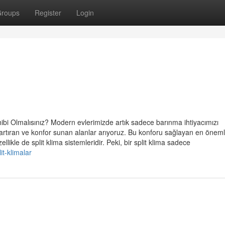
roups
Register
Login
ibi Olmalısınız? Modern evlerimizde artık sadece barınma ihtiyacımızı
artıran ve konfor sunan alanlar arıyoruz. Bu konforu sağlayan en öneml
llikle de split klima sistemleridir. Peki, bir split klima sadece
t-klimalar