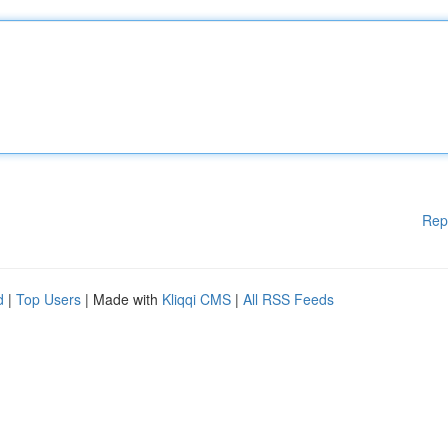
Rep
d
|
Top Users
| Made with
Kliqqi CMS
|
All RSS Feeds