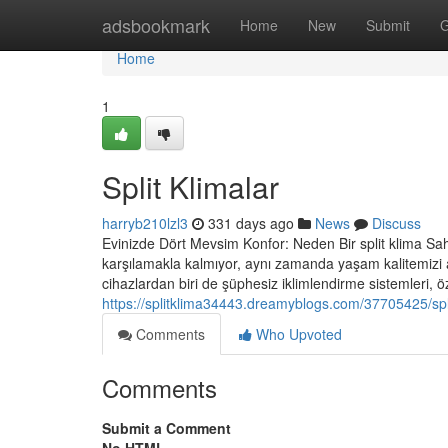
Home
adsbookmark
Home
New
Submit
G
Home
1
Split Klimalar
harryb210lzl3
331 days ago
News
Discuss
Evinizde Dört Mevsim Konfor: Neden Bir split klima Sah
karşılamakla kalmıyor, aynı zamanda yaşam kalitemizi 
cihazlardan biri de şüphesiz iklimlendirme sistemleri, öze
https://splitklima34443.dreamyblogs.com/37705425/spli
Comments
Who Upvoted
Comments
Submit a Comment