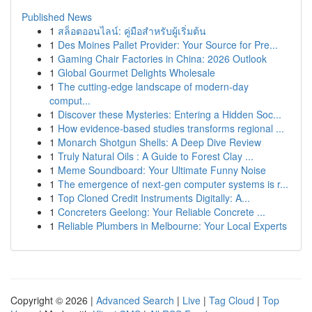
Published News
1
สล็อตออนไลน์: คู่มือสำหรับผู้เริ่มต้น
1
Des Moines Pallet Provider: Your Source for Pre...
1
Gaming Chair Factories in China: 2026 Outlook
1
Global Gourmet Delights Wholesale
1
The cutting-edge landscape of modern-day
comput...
1
Discover these Mysteries: Entering a Hidden Soc...
1
How evidence-based studies transforms regional ...
1
Monarch Shotgun Shells: A Deep Dive Review
1
Truly Natural Oils : A Guide to Forest Clay ...
1
Meme Soundboard: Your Ultimate Funny Noise
1
The emergence of next-gen computer systems is r...
1
Top Cloned Credit Instruments Digitally: A...
1
Concreters Geelong: Your Reliable Concrete ...
1
Reliable Plumbers in Melbourne: Your Local Experts
Copyright © 2026 |
Advanced Search
|
Live
|
Tag Cloud
|
Top