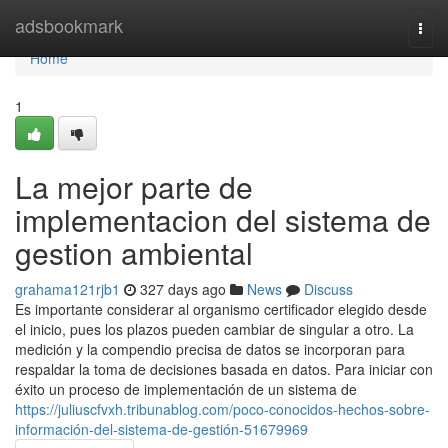
Home
adsbookmark
Togg
navi
Home
1
La mejor parte de
implementacion del sistema de
gestion ambiental
grahama121rjb1
327 days ago
News
Discuss
Es importante considerar al organismo certificador elegido desde
el inicio, pues los plazos pueden cambiar de singular a otro. La
medición y la compendio precisa de datos se incorporan para
respaldar la toma de decisiones basada en datos. Para iniciar con
éxito un proceso de implementación de un sistema de
https://juliuscfvxh.tribunablog.com/poco-conocidos-hechos-sobre-
información-del-sistema-de-gestión-51679969