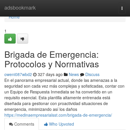
Home
adsbookmark
Togg
navi
Home
1
Brigada de Emergencia:
Protocolos y Normativas
oweni087wbd2
327 days ago
News
Discuss
En el panorama empresarial actual, donde las amenazas a la
seguridad son cada vez más complejas y sofisticadas, contar con
un Equipo de Respuesta Inmediata se ha convertido en un
requisito esencial. Esta plantilla altamente entrenada está
diseñada para gestionar con proactividad situaciones de
emergencia, minimizando así los daños
https://medinaempresarialsst.com/brigada-de-emergencia/
Comments
Who Upvoted