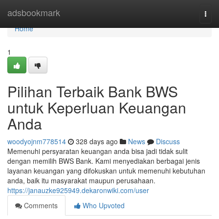
Home
adsbookmark
Togg
navi
Home
1
Pilihan Terbaik Bank BWS
untuk Keperluan Keuangan
Anda
woodyojnm778514
328 days ago
News
Discuss
Memenuhi persyaratan keuangan anda bisa jadi tidak sulit
dengan memilih BWS Bank. Kami menyediakan berbagai jenis
layanan keuangan yang difokuskan untuk memenuhi kebutuhan
anda, baik itu masyarakat maupun perusahaan.
https://janauzke925949.dekaronwiki.com/user
Comments
Who Upvoted