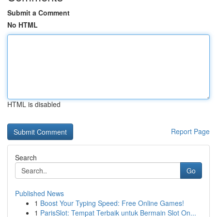
Submit a Comment
No HTML
HTML is disabled
Report Page
Search
Go
Published News
1
Boost Your Typing Speed: Free Online Games!
1
ParisSlot: Tempat Terbaik untuk Bermain Slot On...