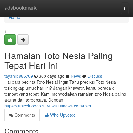
Home
adsbookmark
Togg
navi
Home
1
Ramalan Toto Nesia Paling
Tepat Hari Ini
tayahjlc885709
300 days ago
News
Discuss
Hai para pecinta Toto Nesia! Ingin Tahu prediksi Toto Nesia
terlengkap untuk hari ini? Jangan khawatir, kamu berada di
tempat yang tepat. Kami menyediakan ramalan toto Nesia paling
akurat dan terpercaya. Dengan
https://janicekfoo387034.wikiusnews.com/user
Comments
Who Upvoted
Comments